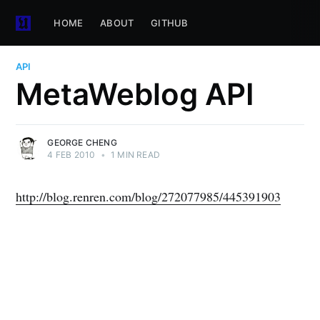
HOME
ABOUT
GITHUB
API
MetaWeblog API
GEORGE CHENG
4 FEB 2010
•
1 MIN READ
http://blog.renren.com/blog/272077985/445391903