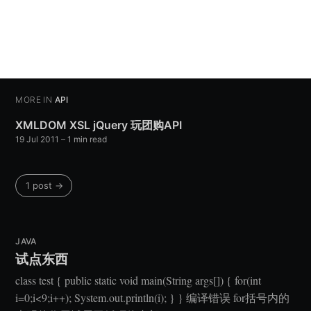
MORE IN
API
XMLDOM XSL jQuery 玩团购API
19 Jul 2011
– 1 min read
1 post →
JAVA
试点东西
class test { public static void main(String args[]) { for(int
i=0;i<9;i++); System.out.println(i); } } 编译错误 for括号内的