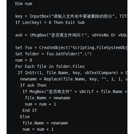
 Dim num

 key = InputBox("请输入文件名中要被删除的部分", TITLE)

 If Len(key) = 0 Then Exit Sub

 ask = (MsgBox("是否逐文件询问？", vbYesNo Or vbQuestio
 Set fso = CreateObject("Scripting.FileSystemObject
 Set folder = fso.GetFolder(".\")

 num = 0

 For Each file in folder.Files

  If InStr(1, file.Name, key, vbTextCompare) > 0 Th
   newname = Replace(file.Name, key, "", 1, 1, vbTe
   If ask Then

    If MsgBox("是否将文件" + vbCrLf + file.Name + vbC
     file.Name = newname

     num = num + 1

    End If

   Else

    file.Name = newname

    num = num + 1
