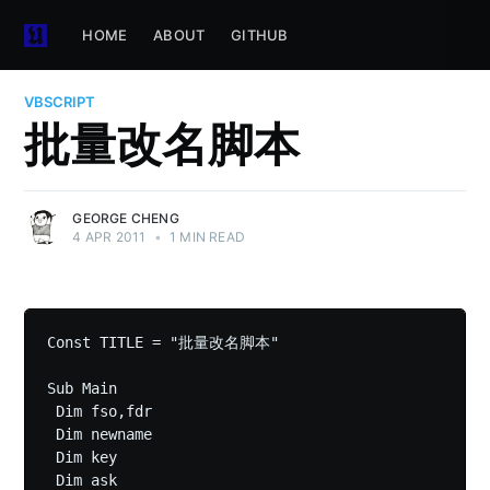
HOME
ABOUT
GITHUB
VBSCRIPT
批量改名脚本
GEORGE CHENG
4 APR 2011
•
1 MIN READ
Const TITLE = "批量改名脚本"

Sub Main

 Dim fso,fdr

 Dim newname

 Dim key

 Dim ask
