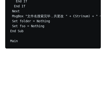
   End If

  End If

 Next

 MsgBox "文件名搜索完毕，共更改 " + CStr(num) + " 个文件名
 Set folder = Nothing

 Set fso = Nothing

End Sub

Main