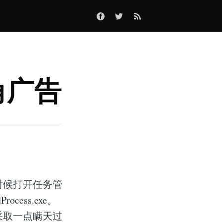
下角广告
时候打开任务管
ess.exe。
采取一点瞒天过