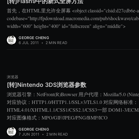
[转]Flash9中的新式全屏方法
首先，在HTML里允许全屏幕 <object classid="clsid:d27cdb6e-ae6
codebase="http://fpdownload.macromedia.com/pub/shockwave/cabs/
width="600" height="400" id="fullscreen" align="middle">
GEORGE CHENG
6 JUL 2011
•
2 MIN READ
浏览器
[转]Nintendo 3DS浏览器参数
浏览器引擎：NetFront(R)Browser 用户代理：Mozilla/5.0 (Nintendo 3
对应协议：HTTP1.0/HTTP1.1/SSLv3/TLS1.0 对应网络标准：
HTML4.01/XHTML1.1/CSS1/CSS2.1/CSS3一部 DOM1-3/ECMAS
对应图像格式：MPO/GIF/JPEG/PNG/BMP/ICO
GEORGE CHENG
7 JUN 2011
•
2 MIN READ